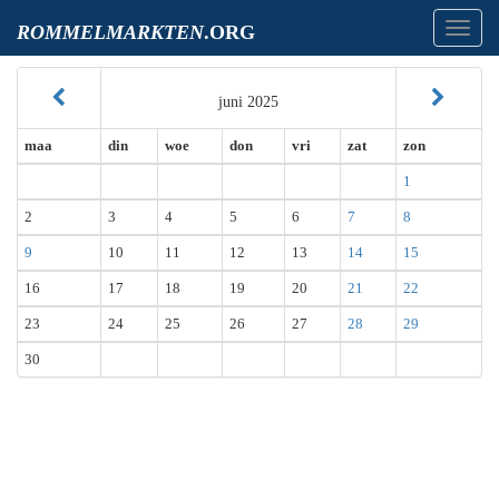
Toggl
ROMMELMARKTEN
.ORG
navig
juni 2025
maa
din
woe
don
vri
zat
zon
1
2
3
4
5
6
7
8
9
10
11
12
13
14
15
16
17
18
19
20
21
22
23
24
25
26
27
28
29
30