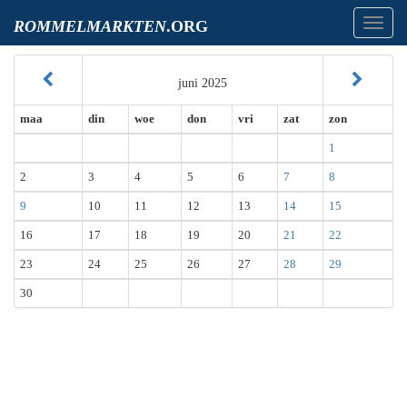
Toggl
ROMMELMARKTEN
.ORG
navig
juni 2025
maa
din
woe
don
vri
zat
zon
1
2
3
4
5
6
7
8
9
10
11
12
13
14
15
16
17
18
19
20
21
22
23
24
25
26
27
28
29
30