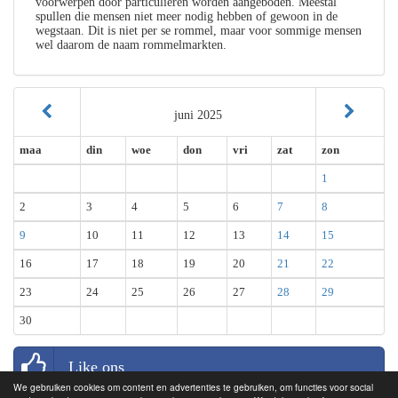
voorwerpen door particulieren worden aangeboden. Meestal
spullen die mensen niet meer nodig hebben of gewoon in de
wegstaan. Dit is niet per se rommel, maar voor sommige mensen
wel daarom de naam rommelmarkten.
juni 2025
maa
din
woe
don
vri
zat
zon
1
2
3
4
5
6
7
8
9
10
11
12
13
14
15
16
17
18
19
20
21
22
23
24
25
26
27
28
29
30
Like ons
We gebruiken cookies om content en advertenties te gebruiken, om functies voor social