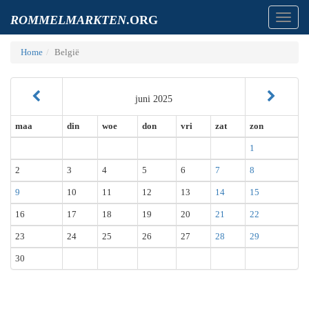
Toggl
ROMMELMARKTEN
.ORG
navig
Home
België
juni 2025
maa
din
woe
don
vri
zat
zon
1
2
3
4
5
6
7
8
9
10
11
12
13
14
15
16
17
18
19
20
21
22
23
24
25
26
27
28
29
30