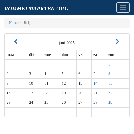
Toggl
ROMMELMARKTEN
.ORG
navig
Home
België
juni 2025
maa
din
woe
don
vri
zat
zon
1
2
3
4
5
6
7
8
9
10
11
12
13
14
15
16
17
18
19
20
21
22
23
24
25
26
27
28
29
30