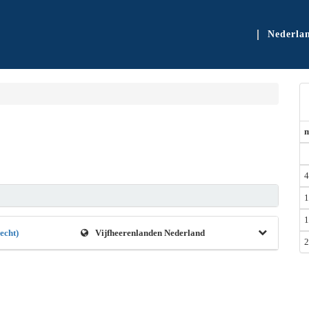
Nederla
4
1
1
echt)
Vijfheerenlanden Nederland
2