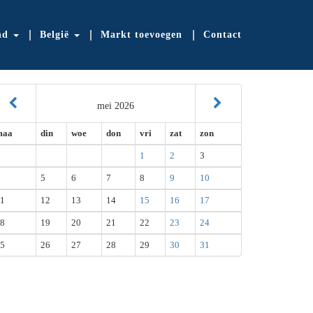
nd
België
Markt toevoegen
Contact
mei 2026
maa
din
woe
don
vri
zat
zon
1
2
3
5
6
7
8
9
10
1
12
13
14
15
16
17
8
19
20
21
22
23
24
5
26
27
28
29
30
31