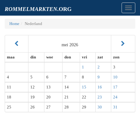
Toggl
ROMMELMARKTEN
.ORG
navig
Home
Nederland
mei 2026
maa
din
woe
don
vri
zat
zon
1
2
3
4
5
6
7
8
9
10
11
12
13
14
15
16
17
18
19
20
21
22
23
24
25
26
27
28
29
30
31