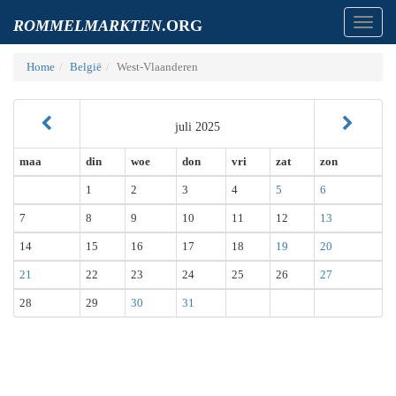
Toggl
ROMMELMARKTEN
.ORG
navig
Home
België
West-Vlaanderen
juli 2025
maa
din
woe
don
vri
zat
zon
1
2
3
4
5
6
7
8
9
10
11
12
13
14
15
16
17
18
19
20
21
22
23
24
25
26
27
28
29
30
31