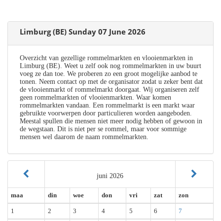
Limburg (BE) Sunday 07 June 2026
Overzicht van gezellige rommelmarkten en vlooienmarkten in
Limburg (BE). Weet u zelf ook nog rommelmarkten in uw buurt
voeg ze dan toe. We proberen zo een groot mogelijke aanbod te
tonen. Neem contact op met de organisator zodat u zeker bent dat
de vlooienmarkt of rommelmarkt doorgaat. Wij organiseren zelf
geen rommelmarkten of vlooienmarkten. Waar komen
rommelmarkten vandaan. Een rommelmarkt is een markt waar
gebruikte voorwerpen door particulieren worden aangeboden.
Meestal spullen die mensen niet meer nodig hebben of gewoon in
de wegstaan. Dit is niet per se rommel, maar voor sommige
mensen wel daarom de naam rommelmarkten.
juni 2026
maa
din
woe
don
vri
zat
zon
1
2
3
4
5
6
7