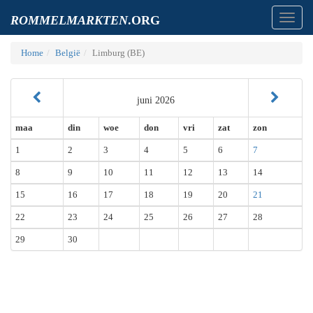
Toggl
ROMMELMARKTEN
.ORG
navig
Home
België
Limburg (BE)
juni 2026
maa
din
woe
don
vri
zat
zon
1
2
3
4
5
6
7
8
9
10
11
12
13
14
15
16
17
18
19
20
21
22
23
24
25
26
27
28
29
30