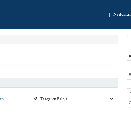
Nederla
6
1
2
en
Tongeren België
2