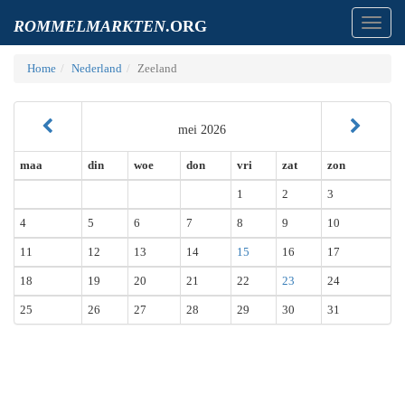
Toggl
ROMMELMARKTEN
.ORG
navig
Home
Nederland
Zeeland
mei 2026
maa
din
woe
don
vri
zat
zon
1
2
3
4
5
6
7
8
9
10
11
12
13
14
15
16
17
18
19
20
21
22
23
24
25
26
27
28
29
30
31