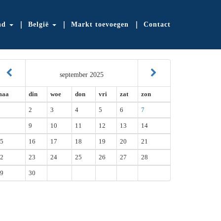
nd
België
Markt toevoegen
Contact
september 2025
maa
din
woe
don
vri
zat
zon
2
3
4
5
6
7
9
10
11
12
13
14
5
16
17
18
19
20
21
2
23
24
25
26
27
28
9
30