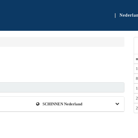
Nederla
1
8
1
2
SCHINNEN Nederland
2