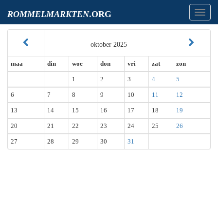
Toggl
ROMMELMARKTEN
.ORG
navig
oktober 2025
maa
din
woe
don
vri
zat
zon
1
2
3
4
5
6
7
8
9
10
11
12
13
14
15
16
17
18
19
20
21
22
23
24
25
26
27
28
29
30
31