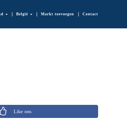
nd
België
Markt toevoegen
Contact
Like ons