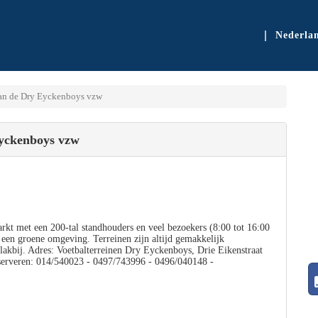
Nederla
an de Dry Eyckenboys vzw
yckenboys vzw
t met een 200-tal standhouders en veel bezoekers (8:00 tot 16:00
n een groene omgeving. Terreinen zijn altijd gemakkelijk
vlakbij. Adres: Voetbalterreinen Dry Eyckenboys, Drie Eikenstraat
serveren: 014/540023 - 0497/743996 - 0496/040148 -