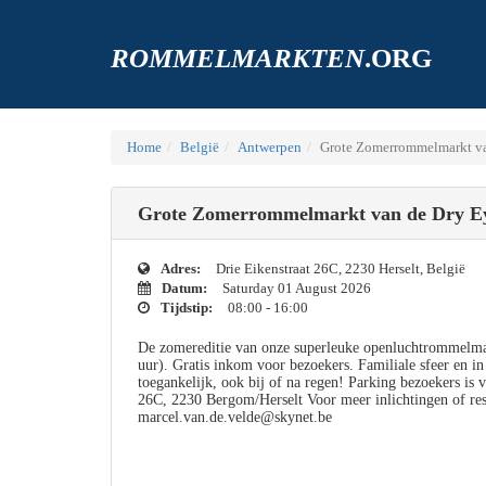
ROMMELMARKTEN
.ORG
Home
België
Antwerpen
Grote Zomerrommelmarkt v
Grote Zomerrommelmarkt van de Dry E
Adres:
Drie Eikenstraat 26C, 2230 Herselt, België
Datum:
Saturday 01 August 2026
Tijdstip:
08:00 - 16:00
De zomereditie van onze superleuke openluchtrommelmark
uur). Gratis inkom voor bezoekers. Familiale sfeer en i
toegankelijk, ook bij of na regen! Parking bezoekers is 
26C, 2230 Bergom/Herselt Voor meer inlichtingen of re
marcel.van.de.velde@skynet.be