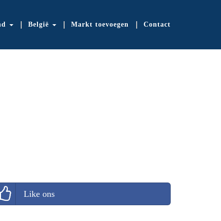
nd
België
Markt toevoegen
Contact
Like ons