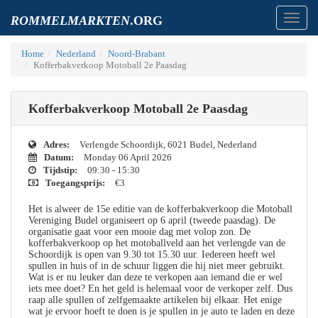
Toggl
ROMMELMARKTEN
.ORG
navig
Home
Nederland
Noord-Brabant
Kofferbakverkoop Motoball 2e Paasdag
Kofferbakverkoop Motoball 2e Paasdag
Adres:
Verlengde Schoordijk, 6021 Budel, Nederland
Datum:
Monday 06 April 2026
Tijdstip:
09:30 - 15:30
Toegangsprijs:
€3
Het is alweer de 15e editie van de kofferbakverkoop die Motoball
Vereniging Budel organiseert op 6 april (tweede paasdag). De
organisatie gaat voor een mooie dag met volop zon. De
kofferbakverkoop op het motoballveld aan het verlengde van de
Schoordijk is open van 9.30 tot 15.30 uur. Iedereen heeft wel
spullen in huis of in de schuur liggen die hij niet meer gebruikt.
Wat is er nu leuker dan deze te verkopen aan iemand die er wel
iets mee doet? En het geld is helemaal voor de verkoper zelf. Dus
raap alle spullen of zelfgemaakte artikelen bij elkaar. Het enige
wat je ervoor hoeft te doen is je spullen in je auto te laden en deze