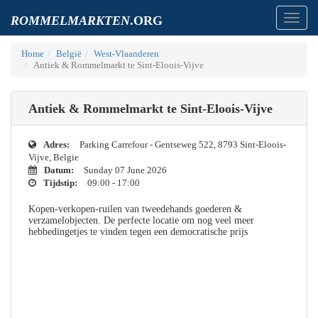
Toggl
ROMMELMARKTEN
.ORG
navig
Home
België
West-Vlaanderen
Antiek & Rommelmarkt te Sint-Eloois-Vijve
Antiek & Rommelmarkt te Sint-Eloois-Vijve
Adres:
Parking Carrefour - Gentseweg 522, 8793 Sint-Eloois-
Vijve, Belgie
Datum:
Sunday 07 June 2026
Tijdstip:
09:00 - 17:00
Kopen-verkopen-ruilen van tweedehands goederen &
verzamelobjecten. De perfecte locatie om nog veel meer
hebbedingetjes te vinden tegen een democratische prijs