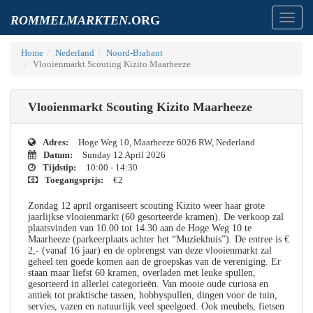
Toggl
ROMMELMARKTEN
.ORG
navig
Home
Nederland
Noord-Brabant
Vlooienmarkt Scouting Kizito Maarheeze
Vlooienmarkt Scouting Kizito Maarheeze
Adres:
Hoge Weg 10, Maarheeze 6026 RW, Nederland
Datum:
Sunday 12 April 2026
Tijdstip:
10:00 - 14:30
Toegangsprijs:
€2
Zondag 12 april organiseert scouting Kizito weer haar grote
jaarlijkse vlooienmarkt (60 gesorteerde kramen). De verkoop zal
plaatsvinden van 10.00 tot 14.30 aan de Hoge Weg 10 te
Maarheeze (parkeerplaats achter het “Muziekhuis”). De entree is €
2,- (vanaf 16 jaar) en de opbrengst van deze vlooienmarkt zal
geheel ten goede komen aan de groepskas van de vereniging. Er
staan maar liefst 60 kramen, overladen met leuke spullen,
gesorteerd in allerlei categorieën. Van mooie oude curiosa en
antiek tot praktische tassen, hobbyspullen, dingen voor de tuin,
servies, vazen en natuurlijk veel speelgoed. Ook meubels, fietsen