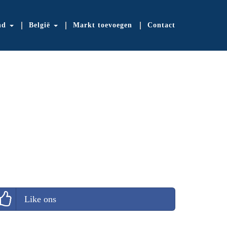
nd
België
Markt toevoegen
Contact
Like ons