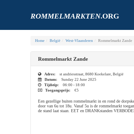
ROMMELMARKTEN
.ORG
Home
België
West-Vlaanderen
Rommelmarkt Zande
Rommelmarkt Zande
Adres:
st andriesstraat, 8680 Koekelare, België
Datum:
Sunday 22 June 2025
Tijdstip:
06:00 - 18:00
Toegangsprijs:
€5
Een gezellige buiten rommelmarkt in en rond de dorps
door van 6u tot 18u. Vanaf 5u is de rommelmarkt toeganke
de stand laat staan. EET en DRANKstanden VERBOD