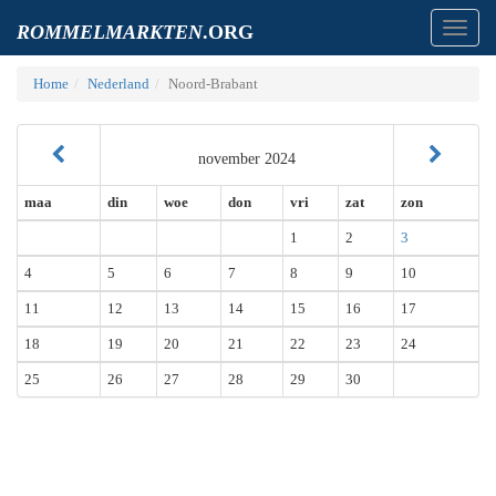
Toggl
ROMMELMARKTEN
.ORG
navig
Home
Nederland
Noord-Brabant
november 2024
maa
din
woe
don
vri
zat
zon
1
2
3
4
5
6
7
8
9
10
11
12
13
14
15
16
17
18
19
20
21
22
23
24
25
26
27
28
29
30