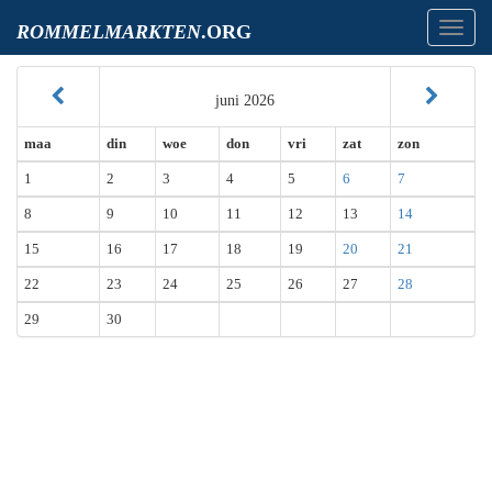
Toggl
ROMMELMARKTEN
.ORG
navig
juni 2026
maa
din
woe
don
vri
zat
zon
1
2
3
4
5
6
7
8
9
10
11
12
13
14
15
16
17
18
19
20
21
22
23
24
25
26
27
28
29
30