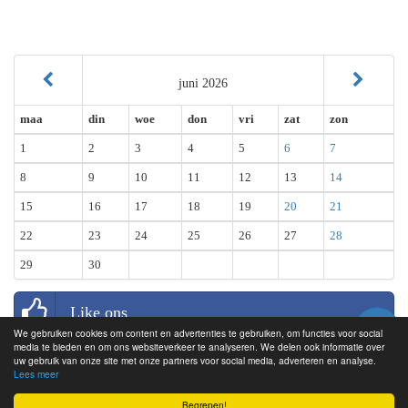
juni 2026
maa
din
woe
don
vri
zat
zon
1
2
3
4
5
6
7
8
9
10
11
12
13
14
15
16
17
18
19
20
21
22
23
24
25
26
27
28
29
30
Like ons
We gebruiken cookies om content en advertenties te gebruiken, om functies voor social
media te bieden en om ons websiteverkeer te analyseren. We delen ook informatie over
uw gebruik van onze site met onze partners voor social media, adverteren en analyse.
Lees meer
© rommelmarkten.org 2011 - 2026 |
Algemene voorwaarden
|
Markt
Begrepen!