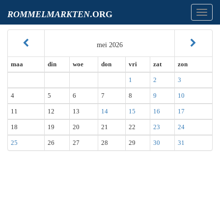
Toggl
ROMMELMARKTEN
.ORG
navig
mei 2026
maa
din
woe
don
vri
zat
zon
1
2
3
4
5
6
7
8
9
10
11
12
13
14
15
16
17
18
19
20
21
22
23
24
25
26
27
28
29
30
31