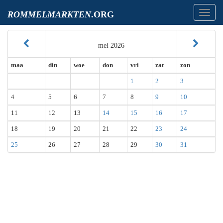
Toggl
ROMMELMARKTEN
.ORG
navig
mei 2026
maa
din
woe
don
vri
zat
zon
1
2
3
4
5
6
7
8
9
10
11
12
13
14
15
16
17
18
19
20
21
22
23
24
25
26
27
28
29
30
31