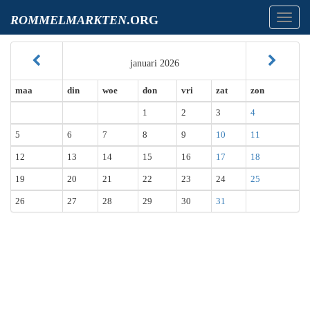
Toggl
ROMMELMARKTEN
.ORG
navig
januari 2026
maa
din
woe
don
vri
zat
zon
1
2
3
4
5
6
7
8
9
10
11
12
13
14
15
16
17
18
19
20
21
22
23
24
25
26
27
28
29
30
31