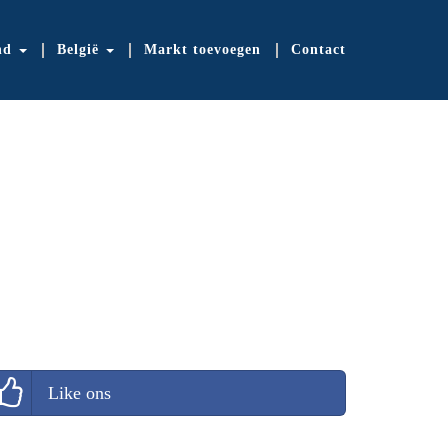
nd
België
Markt toevoegen
Contact
Like ons