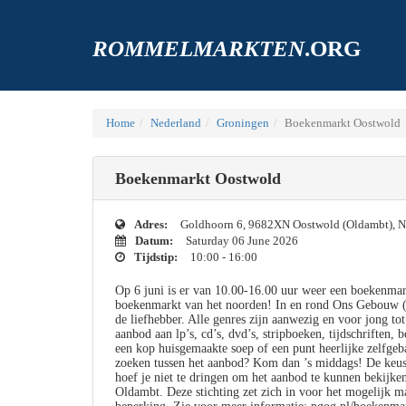
ROMMELMARKTEN
.ORG
Home
Nederland
Groningen
Boekenmarkt Oostwold
Boekenmarkt Oostwold
Adres:
Goldhoorn 6, 9682XN Oostwold (Oldambt), N
Datum:
Saturday 06 June 2026
Tijdstip:
10:00 - 16:00
Op 6 juni is er van 10.00-16.00 uur weer een boekenmar
boekenmarkt van het noorden! In en rond Ons Gebouw (G
de liefhebber. Alle genres zijn aanwezig en voor jong to
aanbod aan lp’s, cd’s, dvd’s, stripboeken, tijdschriften
een kop huisgemaakte soep of een punt heerlijke zelfgeba
zoeken tussen het aanbod? Kom dan ’s middags! De keus i
hoef je niet te dringen om het aanbod te kunnen bekijke
Oldambt. Deze stichting zet zich in voor het mogelijk 