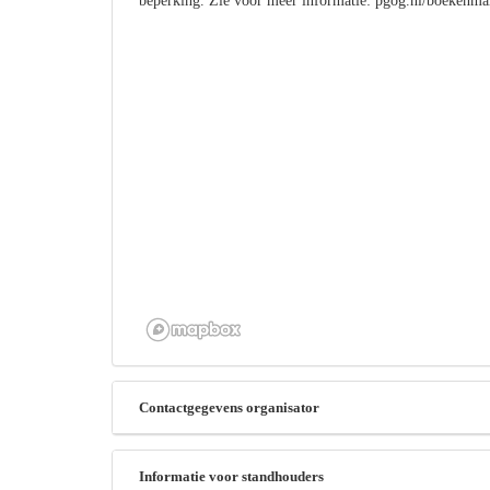
beperking. Zie voor meer informatie: pgog.nl/boekenm
Contactgegevens organisator
Informatie voor standhouders