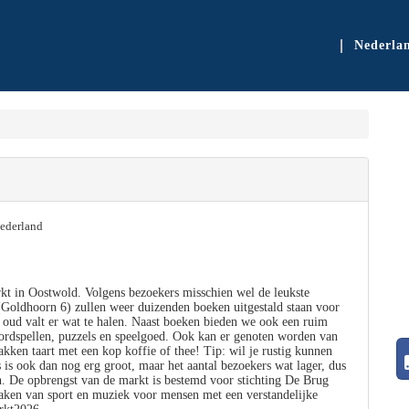
Nederla
ederland
kt in Oostwold. Volgens bezoekers misschien wel de leukste
oldhoorn 6) zullen weer duizenden boeken uitgestald staan voor
t oud valt er wat te halen. Naast boeken bieden we ook een ruim
, bordspellen, puzzels en speelgoed. Ook kan er genoten worden van
kken taart met een kop koffie of thee! Tip: wil je rustig kunnen
s ook dan nog erg groot, maar het aantal bezoekers wat lager, dus
n. De opbrengst van de markt is bestemd voor stichting De Brug
maken van sport en muziek voor mensen met een verstandelijke