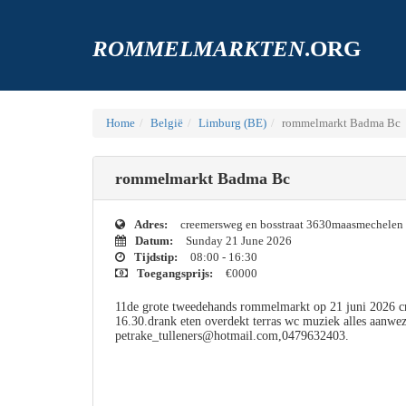
ROMMELMARKTEN
.ORG
Home
België
Limburg (BE)
rommelmarkt Badma Bc
rommelmarkt Badma Bc
Adres:
creemersweg en bosstraat 3630maasmechelen 
Datum:
Sunday 21 June 2026
Tijdstip:
08:00 - 16:30
Toegangsprijs:
€0000
11de grote tweedehands rommelmarkt op 21 juni 2026 
16.30.drank eten overdekt terras wc muziek alles aanwez
petrake_tulleners@hotmail.com,0479632403.