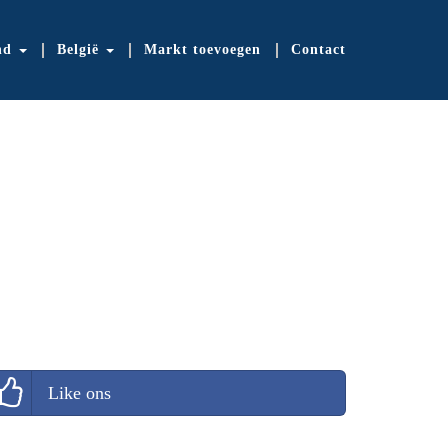
nd
België
Markt toevoegen
Contact
Like ons