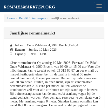
Toggl
ROMMELMARKTEN
.ORG
navig
Home
België
Antwerpen
Jaarlijkse rommelmarkt
Jaarlijkse rommelmarkt
Adres:
Oude Veldstraat 4, 2960 Brecht, België
Datum:
Sunday 10 May 2026
Tijdstip:
09:00 - 15:00
43ste rommelmarkt Op zondag 10 Mei 2026, Feestzaal De Eikel,
Oude Veldstraat 4, 2960 Brecht. van 09;00 tot 15;00 uur Voor alle
inlichtingen, kan je terecht op tel. 03 313 86 87 en per e-mail op
marcel.herthogs@telenet.be . In de zaal is in totaal 68 meter
beschikbaar aan 4,00 euro per meter. Binnen zijn tafels voorzien
van 70 cm breed. Buiten, in open lucht, zijn er standplaatsen
beschikbaar aan 2,00 euro per meter. Buiten voorziet de
standhouder zelf voor alle attributen om zijn stand op te bouwen.
Bij buitenstaanplaatsen kan de auto en/of aanhangwagen bij de
stand geplaatst worden. Voor een auto reserveer je een plaats van 5
meter. Met aanhangwagen 8 meter. Standen komen opstellen kan
vanaf 07;00 uur s’ morgens. Let er wel op dat je opgesteld staat