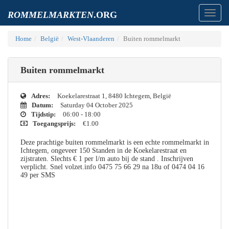
Toggl
ROMMELMARKTEN
.ORG
navig
Home
België
West-Vlaanderen
Buiten rommelmarkt
Buiten rommelmarkt
Adres:
Koekelarestraat 1, 8480 Ichtegem, België
Datum:
Saturday 04 October 2025
Tijdstip:
06:00 - 18:00
Toegangsprijs:
€1.00
Deze prachtige buiten rommelmarkt is een echte rommelmarkt in
Ichtegem, ongeveer 150 Standen in de Koekelarestraat en
zijstraten. Slechts € 1 per l/m auto bij de stand . Inschrijven
verplicht. Snel volzet.info 0475 75 66 29 na 18u of 0474 04 16
49 per SMS